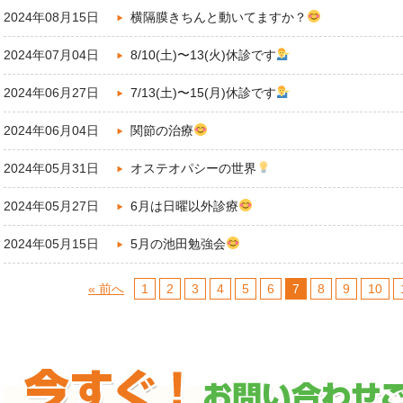
2024年08月15日
横隔膜きちんと動いてますか？
2024年07月04日
8/10(土)〜13(火)休診です
2024年06月27日
7/13(土)〜15(月)休診です
2024年06月04日
関節の治療
2024年05月31日
オステオパシーの世界
2024年05月27日
6月は日曜以外診療
2024年05月15日
5月の池田勉強会
« 前へ
1
2
3
4
5
6
7
8
9
10