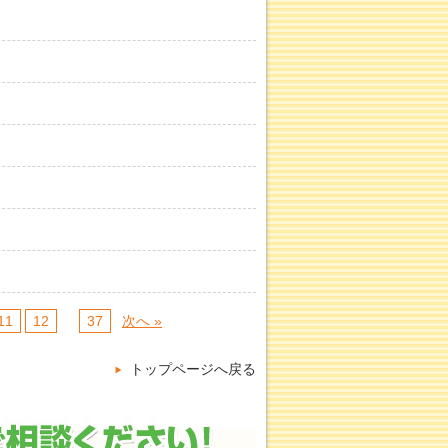
11
12
…
37
次へ »
トップページへ戻る