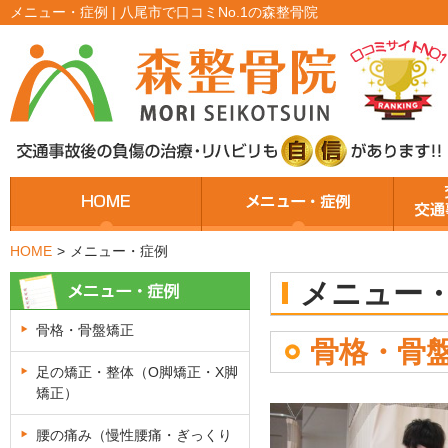
メニュー・症例 | 八尾市で口コミNo.1の森整骨院
HOME
>
メニュー・症例
メニュー
骨格・骨盤矯正
骨格・骨
足の矯正・整体（O脚矯正・X脚
矯正）
腰の痛み（慢性腰痛・ぎっくり