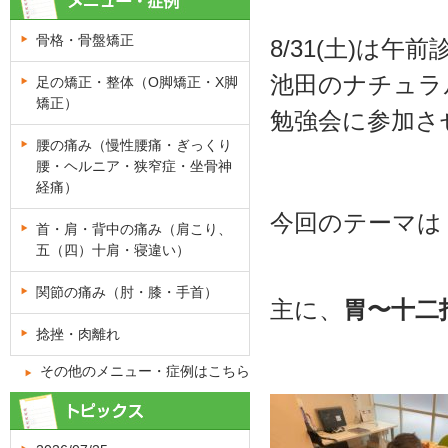
骨格・骨盤矯正
8/31(土)は
池田のナチュラ
足の矯正・整体（O脚矯正・X脚
矯正）
勉強会に参加さ
腰の痛み（慢性腰痛・ぎっくり
腰・ヘルニア・狭窄症・坐骨神
経痛）
今回のテーマは
首・肩・背中の痛み（肩こり、
五（四）十肩・寝違い）
関節の痛み（肘・膝・手首）
主に、
胃〜十二
捻挫・肉離れ
その他のメニュー・症例はこちら