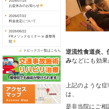
2026/07/25
お盆休みのお知らせ
2026/07/22
料金改定について
2026/06/22
FRメソッドセミナー in 森整骨
院
トピックス一覧はこちら
逆流性食道炎、
み
などにも効果
上記のような症
は、
是非当院にご相