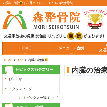
内臓の治療
| 八尾市で口コミNo.1の森整骨院
HOME
>
Blog
>
内臓の治療
内臓の治
お知らせ
スタッフブログ
トピックス一覧はこちら