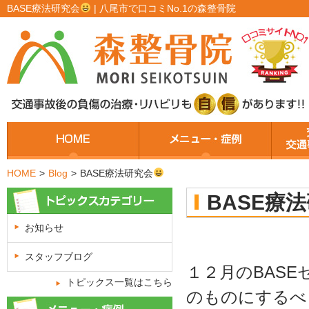
BASE療法研究会
| 八尾市で口コミNo.1の森整骨院
HOME
>
Blog
>
BASE療法研究会
BASE療
お知らせ
スタッフブログ
１２月のBAS
トピックス一覧はこちら
のものにするべ