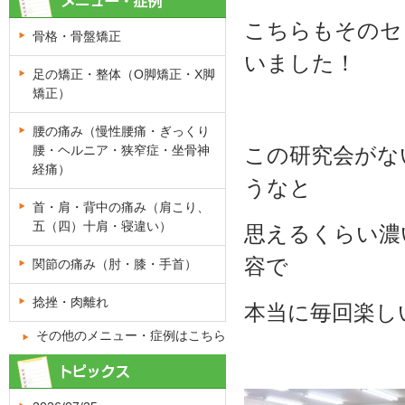
こちらもそのセ
骨格・骨盤矯正
いました！
足の矯正・整体（O脚矯正・X脚
矯正）
腰の痛み（慢性腰痛・ぎっくり
腰・ヘルニア・狭窄症・坐骨神
この研究会がな
経痛）
うなと
首・肩・背中の痛み（肩こり、
五（四）十肩・寝違い）
思えるくらい濃
容で
関節の痛み（肘・膝・手首）
捻挫・肉離れ
本当に毎回楽し
その他のメニュー・症例はこちら