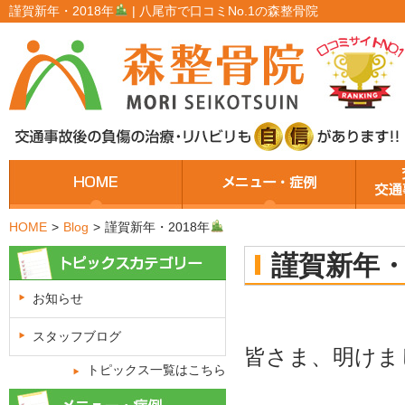
謹賀新年・2018年
| 八尾市で口コミNo.1の森整骨院
HOME
>
Blog
>
謹賀新年・2018年
謹賀新年・
お知らせ
スタッフブログ
皆さま、明けま
トピックス一覧はこちら