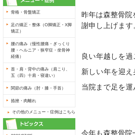
骨格・骨盤矯正
昨年は森整骨院
謝申し上げます
足の矯正・整体（O脚矯正・X脚
矯正）
腰の痛み（慢性腰痛・ぎっくり
腰・ヘルニア・狭窄症・坐骨神
良い年越しを過
経痛）
首・肩・背中の痛み（肩こり、
新しい年を迎え
五（四）十肩・寝違い）
当院まで足を運
関節の痛み（肘・膝・手首）
捻挫・肉離れ
その他のメニュー・症例はこちら
今年も森整骨院