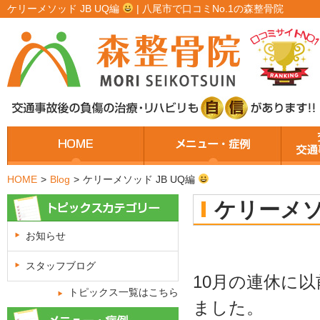
ケリーメソッド JB UQ編
| 八尾市で口コミNo.1の森整骨院
HOME
>
Blog
>
ケリーメソッド JB UQ編
ケリーメソ
お知らせ
スタッフブログ
10月の連休に
トピックス一覧はこちら
ました。