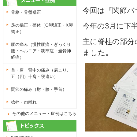
今回は『関節バ
骨格・骨盤矯正
今年の3月に下
足の矯正・整体（O脚矯正・X脚
矯正）
主に脊柱の部分
腰の痛み（慢性腰痛・ぎっくり
腰・ヘルニア・狭窄症・坐骨神
ました。
経痛）
首・肩・背中の痛み（肩こり、
五（四）十肩・寝違い）
関節の痛み（肘・膝・手首）
捻挫・肉離れ
その他のメニュー・症例はこちら