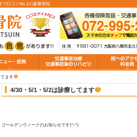
尾市で口コミNo.1の森整骨院
療してます
4/30・5/1・5/2は診療してます
ゴールデンウィークのお知らせです(^-^)