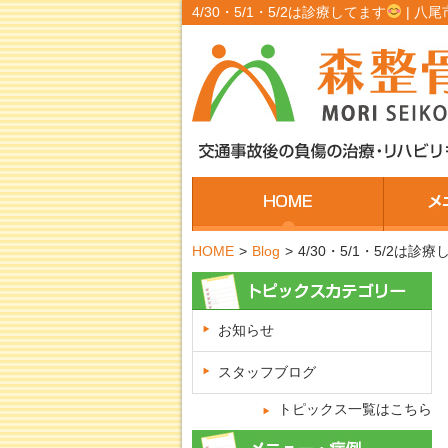
4/30・5/1・5/2は診療してます
| 八
HOME
>
Blog
>
4/30・5/1・5/2は診
お知らせ
スタッフブログ
トピックス一覧はこちら