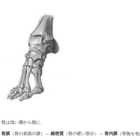
骨は浅い層から順に、
骨膜
（骨の表面の膜）→
緻密質
（骨の硬い部分）→
骨内膜
（骨髄を包