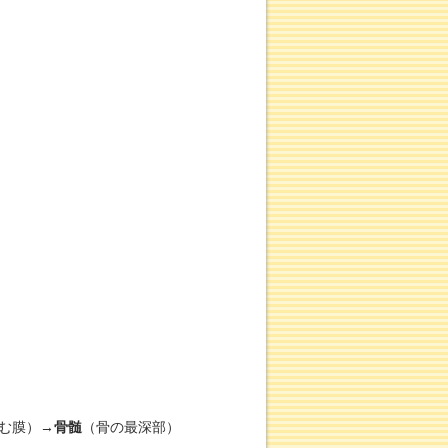
む膜）→
骨髄
（骨の最深部）