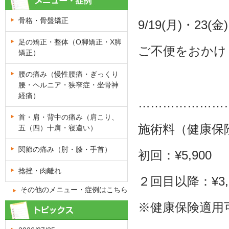
骨格・骨盤矯正
9/19(月)・23(金
足の矯正・整体（O脚矯正・X脚
ご不便をおかけ
矯正）
腰の痛み（慢性腰痛・ぎっくり
腰・ヘルニア・狭窄症・坐骨神
経痛）
…………………
首・肩・背中の痛み（肩こり、
施術料（健康保
五（四）十肩・寝違い）
関節の痛み（肘・膝・手首）
初回：
¥5,900
捻挫・肉離れ
２回目以降：
¥3
その他のメニュー・症例はこちら
※
健康保険適用