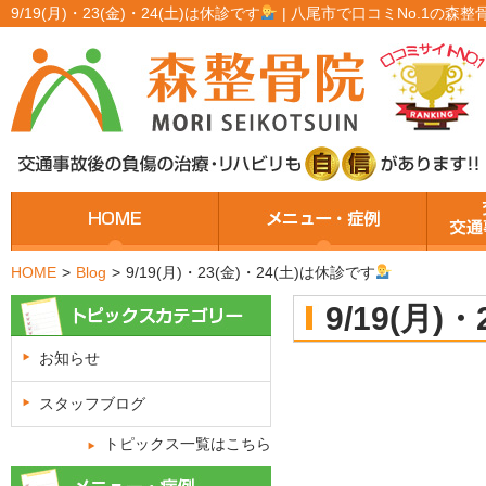
9/19(月)・23(金)・24(土)は休診です
| 八尾市で口コミNo.1の森整
HOME
>
Blog
>
9/19(月)・23(金)・24(土)は休診です
9/19(月)
お知らせ
スタッフブログ
トピックス一覧はこちら