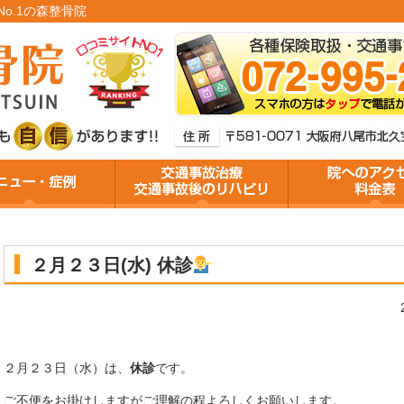
No.1の森整骨院
２月２３日(水) 休診
２月２３日（水）は、
休診
です。
ご不便をお掛けしますがご理解の程よろしくお願いします。