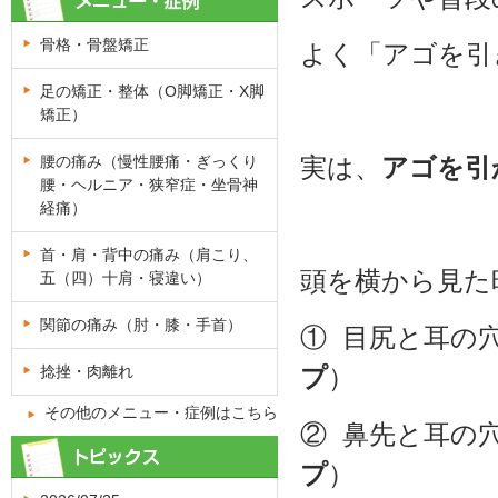
骨格・骨盤矯正
よく「アゴを引
足の矯正・整体（O脚矯正・X脚
矯正）
腰の痛み（慢性腰痛・ぎっくり
実は、
アゴを引
腰・ヘルニア・狭窄症・坐骨神
経痛）
首・肩・背中の痛み（肩こり、
頭を横から見た
五（四）十肩・寝違い）
関節の痛み（肘・膝・手首）
① 目尻と耳の
捻挫・肉離れ
プ
）
その他のメニュー・症例はこちら
② 鼻先と耳の
プ
）