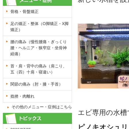
骨格・骨盤矯正
足の矯正・整体（O脚矯正・X脚
矯正）
腰の痛み（慢性腰痛・ぎっくり
腰・ヘルニア・狭窄症・坐骨神
経痛）
首・肩・背中の痛み（肩こり、
五（四）十肩・寝違い）
関節の痛み（肘・膝・手首）
捻挫・肉離れ
その他のメニュー・症例はこちら
エビ専用の水槽
ピノキオシュ