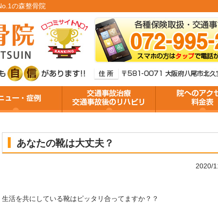
o.1の森整骨院
あなたの靴は大丈夫？
2020/
生活を共にしている靴はピッタリ合ってますか？？