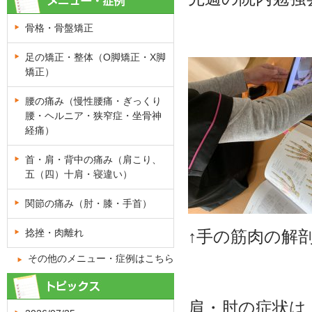
骨格・骨盤矯正
足の矯正・整体（O脚矯正・X脚
矯正）
腰の痛み（慢性腰痛・ぎっくり
腰・ヘルニア・狭窄症・坐骨神
経痛）
首・肩・背中の痛み（肩こり、
五（四）十肩・寝違い）
関節の痛み（肘・膝・手首）
捻挫・肉離れ
↑手の筋肉の解
その他のメニュー・症例はこちら
肩・肘の症状は