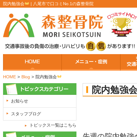
院内勉強会
| 八尾市で口コミNo.1の森整骨院
HOME
>
Blog
>
院内勉強会
院内勉強
お知らせ
スタッフブログ
トピックス一覧はこちら
先週の院内勉強