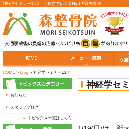
神経学セミナー13
| 八尾市で口コミNo.1の森整骨院
HOME
>
Blog
>
神経学セミナー13
神経学セミ
お知らせ
スタッフブログ
トピックス一覧はこちら
1/19(
日
)
は、新