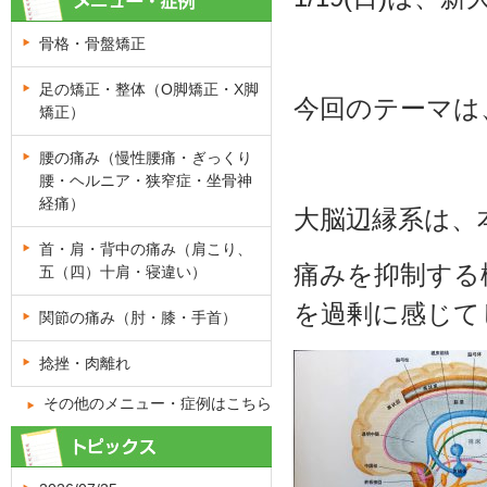
骨格・骨盤矯正
足の矯正・整体（O脚矯正・X脚
今回のテーマは
矯正）
腰の痛み（慢性腰痛・ぎっくり
腰・ヘルニア・狭窄症・坐骨神
経痛）
大脳辺縁系は、
首・肩・背中の痛み（肩こり、
痛みを抑制する
五（四）十肩・寝違い）
を過剰に感じて
関節の痛み（肘・膝・手首）
捻挫・肉離れ
その他のメニュー・症例はこちら