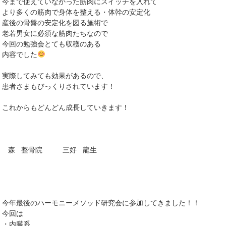
今まで使えていなかった筋肉にスイッチを入れて
より多くの筋肉で身体を整える・体幹の安定化
産後の骨盤の安定化を図る施術で
老若男女に必須な筋肉たちなので
今回の勉強会とても収穫のある
内容でした
実際してみても効果があるので、
患者さまもびっくりされています！
これからもどんどん成長していきます！
森 整骨院 三好 龍生
今年最後のハーモニーメソッド研究会に参加してきました！！
今回は
・内臓系