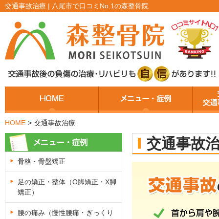
交通事故治療 | 八尾市で口コミNo.1の森整骨院
HOME
>
交通事故治療
交通事故
骨格・骨盤矯正
足の矯正・整体（O脚矯正・X脚
矯正）
腰の痛み（慢性腰痛・ぎっくり